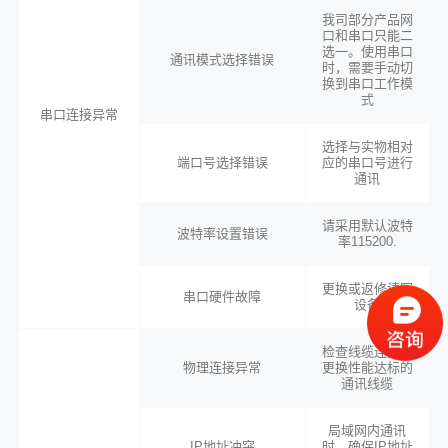
我司部分产品网
口和串口只能二
选一。使用串口
通讯模式选择错误
时，需要手动切
换到串口工作模
式
串口连接异常
选择与实物相对
端口号选择错误
应的串口号进行
通讯
请采用默认波特
波特率设置错误
率115200.
更换或返修读写
串口硬件故障
设备
检查线缆连接。
物理连接异常
更换性能达标的
通讯线缆
局域网内通讯
IP地址冲突
时，确保IP地址