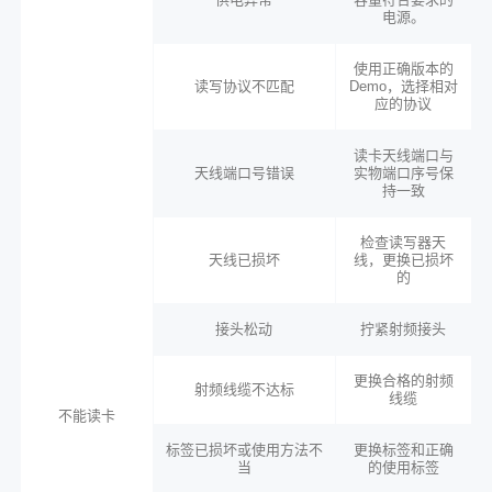
电源。
使用正确版本的
读写协议不匹配
Demo，选择相对
应的协议
读卡天线端口与
天线端口号错误
实物端口序号保
持一致
检查读写器天
天线已损坏
线，更换已损坏
的
接头松动
拧紧射频接头
更换合格的射频
射频线缆不达标
线缆
不能读卡
标签已损坏或使用方法不
更换标签和正确
当
的使用标签