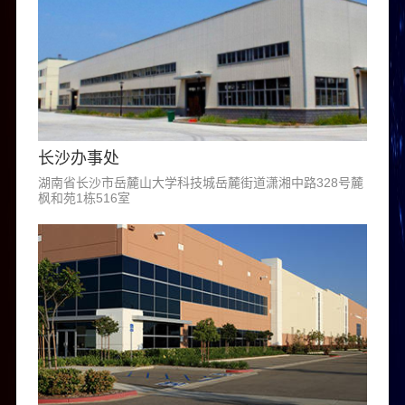
长沙办事处
湖南省长沙市岳麓山大学科技城岳麓街道潇湘中路328号麓
枫和苑1栋516室