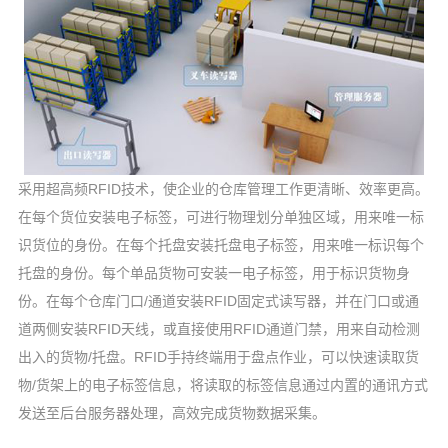
采用超高频RFID技术，使企业的仓库管理工作更清晰、效率更高。
在每个货位安装电子标签，可进行物理划分单独区域，用来唯一标
识货位的身份。在每个托盘安装托盘电子标签，用来唯一标识每个
托盘的身份。每个单品货物可安装一电子标签，用于标识货物身
份。在每个仓库门口/通道安装RFID固定式读写器，并在门口或通
道两侧安装RFID天线，或直接使用RFID通道门禁，用来自动检测
出入的货物/托盘。RFID手持终端用于盘点作业，可以快速读取货
物/货架上的电子标签信息，将读取的标签信息通过内置的通讯方式
发送至后台服务器处理，高效完成货物数据采集。