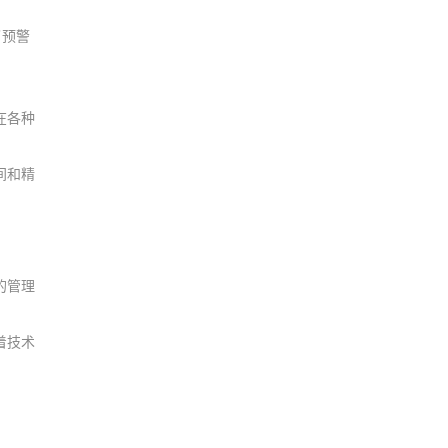
了预警
在各种
间和精
的管理
着技术