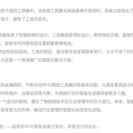
。
把钳子放回工具箱中。当他将工具箱关闭准备离开现场时，系统立即发出
了钳子，避免了工具的丢失。
工具箱采用了轻便耐用的设计。工具箱底部滑轮设计，携带轻松方便，能够
池，能够长时间使用而无需频繁更换电池。
得更加轻松和高效。工具的借还、盘点等任务变得简单易行，大大节省了时
认为这是一个值得推广的智能化解决方案。
和发展趋势，不断优化RFID智能工具箱的性能和功能，以满足更高层次
如列车维护、设备监控等方面，为铁路行业的智能化发展贡献更多力量。
是一个成功的案例，展示了物联网技术在行业管理中的巨大潜力。未来，随
域发挥更大的作用，推动行业管理的智能化和高效化进程。
3.html 小麦物联——超高频RFID智能装备方案商，转载请
注明出处。