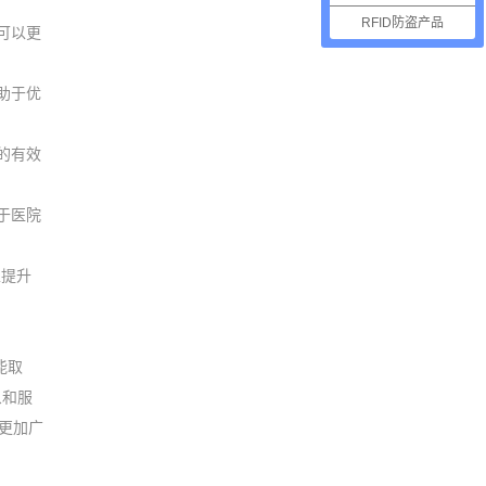
RFID防盗产品
可以更
助于优
的有效
于医院
以提升
能取
象和服
将更加广