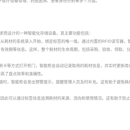
用于医疗设备管理、药品追溯、患者身份识别等多个方面。
理需求而设计的一种智能化存储设备。其主要功能包括：
D，从耗材的系统录入开始，绑定标签的唯一值。通过内置的RFID读写器，
、有效期等信息。这样，整个耗材的生命周期，包括采购、验收、领取、
。
刷卡等方式打开柜门，智能柜会自动记录取用的耗材信息，并实时更新库
提高了盘点效率和准确性。
值时，智能柜会发出预警提示，提醒管理人员及时补充。这有助于避免耗
签，因此可以通过标签信息追溯耗材的来源、流向和使用情况。这有助于防