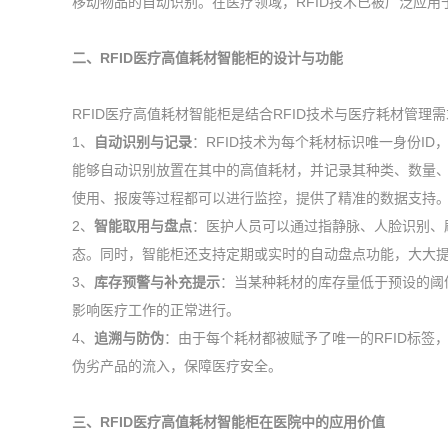
移动物品的自动识别。在医疗领域，RFID技术已被广泛应
二、RFID医疗高值耗材智能柜的设计与功能
RFID医疗高值耗材智能柜是结合RFID技术与医疗耗材管
1、
自动识别与记录
：RFID技术为每个耗材标识唯一身份I
能够自动识别放置在其中的高值耗材，并记录其种类、数量
使用、报废等过程都可以进行监控，提供了精准的数据支持
2、
智能取用与盘点
：医护人员可以通过指静脉、人脸识别、
态。同时，智能柜还支持定期或实时的自动盘点功能，大大
3、
库存预警与补充提示
：当某种耗材的库存量低于预设的阈
影响医疗工作的正常进行。
4、
追溯与防伪
：由于每个耗材都被赋予了唯一的RFID标
伪劣产品的流入，保障医疗安全。
三、RFID医疗高值耗材智能柜在医院中的应用价值