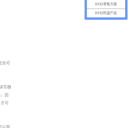
RFID零售方案
RFID防盗产品
完全可
的读写器
警。因
，才可
可以用