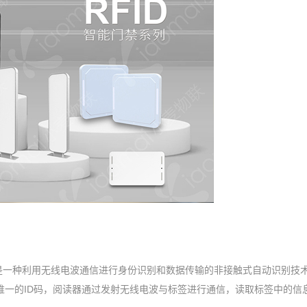
n）即射频识别技术，是一种利用无线电波通信进行身份识别和数据传输的非接触式自动识别技
唯一的ID码，阅读器通过发射无线电波与标签进行通信，读取标签中的信