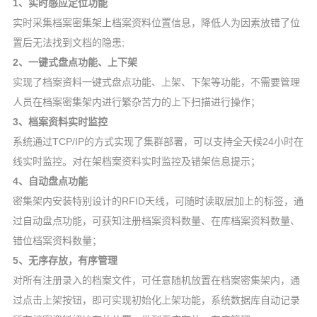
1、实时感应定位
功能
实时采集档案密集架上档案资料位置信息，降低人为因素放错了位
置后无法找到文档的隐患;
2、一键式盘点功能、上下
架
实现了档案资料一键式盘点功能、上架、下架等功能，不需要管理
人员在档案密集架内进行繁杂苦力的上下扫描进行操作；
3、档案资料实时监
控
系统通过TCP/IP的方式实现了集群部署，可以支持全天候24小时在
线实时监控。对在架档案资料实时监控及错架信息提示；
4、自动盘点功
能
密集架内安装特别设计的RFID天线，可随时读取层加上的标签，通
过自动盘点功能，可获知注册档案资料数量、在库档案资料数量、
错位档案资料数量；
5、无序存放，有序
管理
对所有注册录入的档案文件，可任意随机放置在档案密集架内，通
过点击上架按钮，即可实现初始化上架功能，系统数据库自动记录