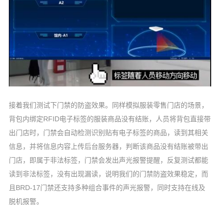
接着我们测试下门禁的防盗效果。同样模拟服装零售门店的场景，
背包内绑定RFID电子标签的服装商品没有结账，人员将背包直接带
出门店时，门禁会自动检测识别贴有电子标签的商品，读到其相关
信息，并将信息内容上传后台服务器，判断该商品没有结账被带出
门店，即属于非法标签，门禁会发出声光报警提醒，反复测试都能
读到非法标签，没有出现漏读，说明我们的门禁防盗效果稳定，而
且BRD-17门禁还支持多种组合事件的声光报警，同时支持在线及
脱机报警。