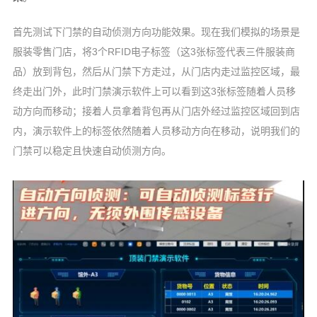
首先测试下门禁的自动侦测方向功能效果。现在我们模拟的场景是
服装零售门店，将3个RFID电子标签（这3张标签代表三件服装商
品）放到背包，然后从门禁下方走过，从门店内走过监控区域，最
终走出门外，此时门禁演示软件上可以看到这3张标签随着人员移
动方向而移动；接着人员拿着背包再从门店外经过监控区域回到店
内，演示软件上的标签依然随着人员移动方向在移动，说明我们的
门禁可以稳定且快速自动侦测方向。