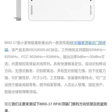
BRD-17是小麦物联最新推出的一款高性能
RFID智能顶装式门禁终
端
。该产品支持ISO18000-6C协议，工作频段支持国标920MHz～
925MHz、FCC 902MHz～928MHz，输出功率0dBm～30dBm可
选；内置相控高增益天线阵列，具有快速精准定位、自动识别移动
方向、无感式触发、识别距离远、多标签识别能力强、抗干扰能力
强、可扩展性好、尺寸小巧、工艺精美、安装便利等特点；可广泛
适用于服装商超零售、图书档案管理、人员出入管理、固定资产、
智能仓储管理等领域。
现在
我们主要来测试下BRD-17 RFID顶装门禁的方向侦测及防盗效
果
。