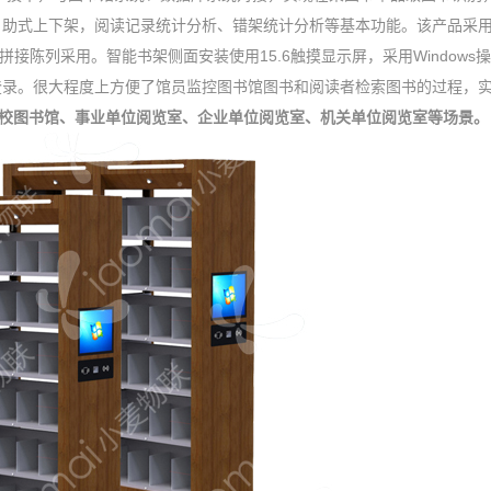
自助式上下架，阅读记录统计分析、错架统计分析等基本功能。该产品采
拼接陈列采用。智能书架侧面安装使用15.6触摸显示屏，采用Windows
登录。很大程度上方便了馆员监控图书馆图书和阅读者检索图书的过程，
校图书馆、事业单位阅览室、企业单位阅览室、机关单位阅览室等场景。