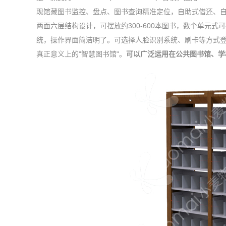
现馆藏图书监控、盘点、图书查询精准定位，自助式借还、
两面六层结构设计，可摆放约300-600本图书，数个单元式可
统，操作界面简洁明了。可选择人脸识别系统、刷卡等方式
真正意义上的"智慧图书馆"。
可以广泛运用在公共图书馆、学